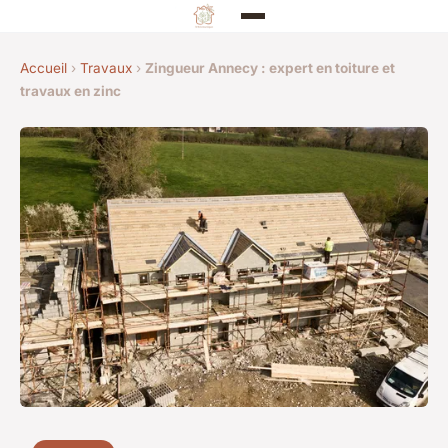
Accueil
›
Travaux
›
Zingueur Annecy : expert en toiture et
travaux en zinc