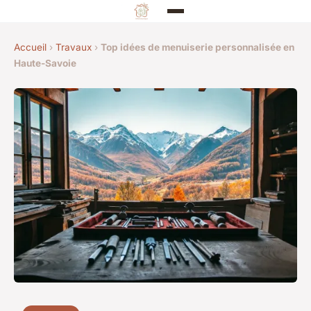
Accueil
›
Travaux
›
Top idées de menuiserie personnalisée en
Haute-Savoie