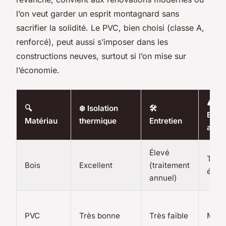
l’on veut garder un esprit montagnard sans
sacrifier la solidité. Le PVC, bien choisi (classe A,
renforcé), peut aussi s’imposer dans les
constructions neuves, surtout si l’on mise sur
l’économie.
🏔️
🔍
❄️ Isolation
🛠️
Esthé
Matériau
thermique
Entretien
alpin
Élevé
Très
Bois
Excellent
(traitement
élev
annuel)
PVC
Très bonne
Très faible
Moy