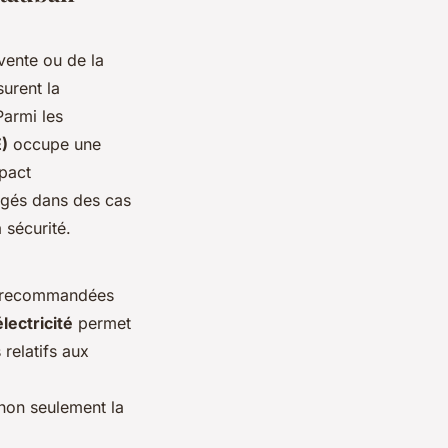
 vente ou de la
surent la
Parmi les
)
occupe une
pact
igés dans des cas
a sécurité.
nt recommandées
électricité
permet
 relatifs aux
non seulement la