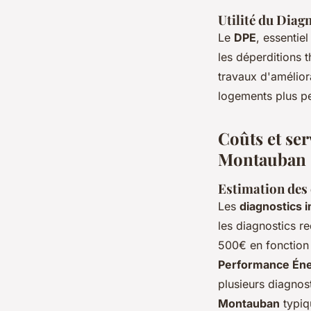
Utilité du Diag
Le
DPE
, essentie
les déperditions 
travaux d'amélior
logements plus p
Coûts et ser
Montauban
Estimation des 
Les
diagnostics i
les diagnostics r
500€ en fonction 
Performance Éne
plusieurs diagnos
Montauban
typiqu