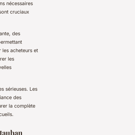
ons nécessaires
sont cruciaux
ante, des
 permettant
r les acheteurs et
rer les
elles
s sérieuses. Les
fiance des
urer la complète
cueils.
ntauban