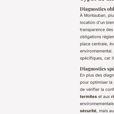
Diagnostics obli
À Montauban, plu
location d'un bie
transparence des 
obligations régle
place centrale, é
environnemental.
spécifiques, car il
Diagnostics spéc
En plus des diagn
pour optimiser la
de vérifier la con
termites
et aux
r
environnementales
sécurité
, mais au