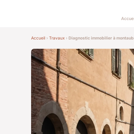
Accuei
Accueil
›
Travaux
›
Diagnostic immobilier à montauba