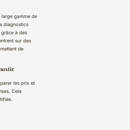
e large gamme de
es diagnostics
s grâce à des
entrent sur des
rmettent de
nostic
arer les prix et
nses. Cela
tifiée.