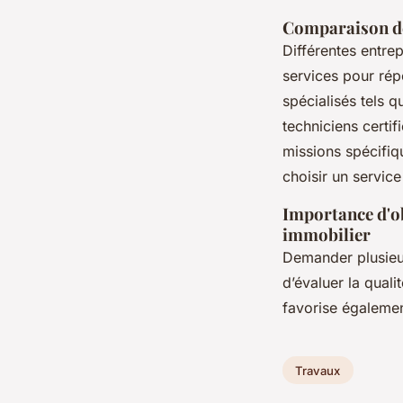
Comparaison des
Différentes entr
services pour rép
spécialisés tels q
techniciens certi
missions spécifiqu
choisir un servic
Importance d'ob
immobilier
Demander plusie
d’évaluer la qual
favorise égalemen
Travaux