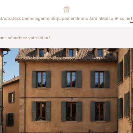
l
Actu
Déco
Déménagement
Équipement
Immo
Jardin
Maison
Piscine
T
n : sécurisez votre bien !