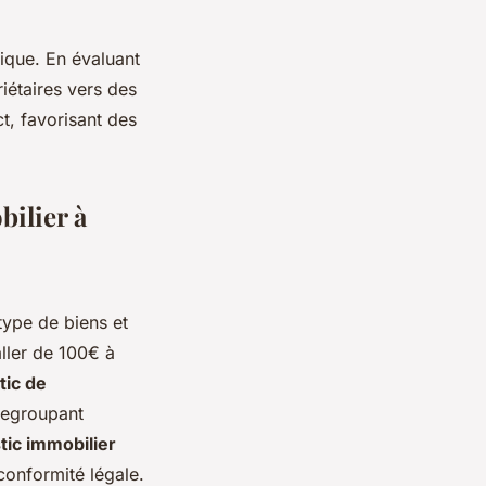
tique. En évaluant
iétaires vers des
t, favorisant des
bilier à
type de biens et
ller de 100€ à
tic de
 regroupant
stic immobilier
conformité légale.