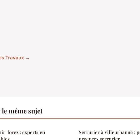
cles Travaux →
 le même sujet
ir' forez : experts en
Serrurier à villeurbanne : p
ables
urgences serrurier