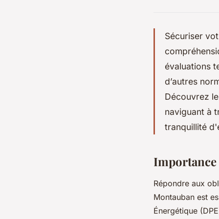
Sécuriser vo
compréhensio
évaluations t
d’autres norm
Découvrez les 
naviguant à t
tranquillité d'
Importance 
Répondre aux obli
Montauban est ess
Énergétique (DPE)