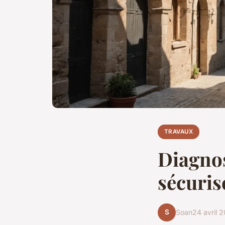
TRAVAUX
Diagnos
sécuris
S
Soan
24 avril 