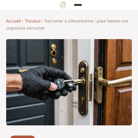
Accueil
›
Travaux
›
Serrurier à villeurbanne : pour toutes vos
urgences serrurier