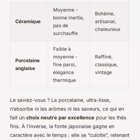
Moyenne -
Th
Bohème,
bonne inertie,
oo
Céramique
artisanal,
pas de
in
chaleureux
surchauffe
do
Faible à
Th
moyenne -
Raffiné,
Porcelaine
Da
fine paroi,
classique,
anglaise
th
élégance
vintage
dé
thermique
Le saviez-vous ? La porcelaine, ultra-lisse,
n’absorbe ni les arômes ni les saveurs, ce qui en
fait un
choix neutre par excellence
pour les thés
fins. À l’inverse, la fonte japonaise gagne en
caractère avec le temps : elle se “culotte”, retenant