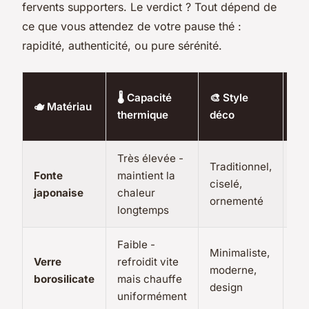
fervents supporters. Le verdict ? Tout dépend de
ce que vous attendez de votre pause thé :
rapidité, authenticité, ou pure sérénité.
🌿 
🌡 Capacité
🎨 Style
🫖 Matériau
po
thermique
déco
th
Très élevée -
Traditionnel,
Thé
Fonte
maintient la
ciselé,
pu
japonaise
chaleur
ornementé
ro
longtemps
Faible -
Th
Minimaliste,
Verre
refroidit vite
vr
moderne,
borosilicate
mais chauffe
flo
design
uniformément
th