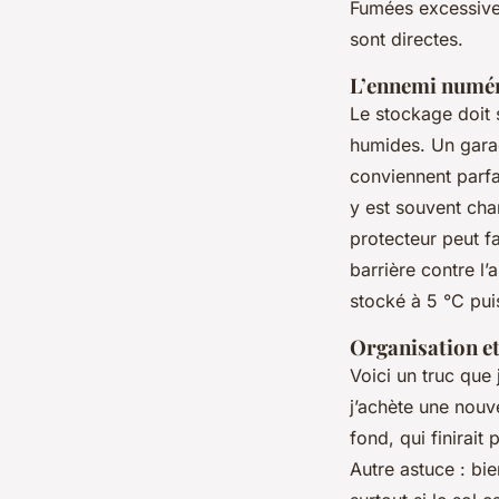
Fumées excessives
sont directes.
L’ennemi numér
Le stockage doit s
humides. Un garag
conviennent parfai
y est souvent cha
protecteur peut f
barrière contre l’
stocké à 5 °C pui
Organisation et
Voici un truc que
j’achète une nouve
fond, qui finirait 
Autre astuce : bie