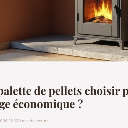
palette de pellets choisir
age économique ?
026 11:50
9 min de lecture