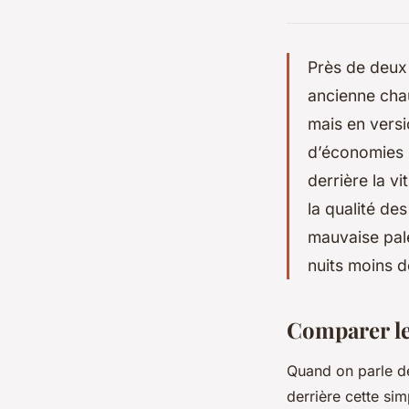
Près de deux 
ancienne cha
mais en vers
d’économies :
derrière la v
la qualité de
mauvaise pale
nuits moins 
Comparer le
Quand on parle de
derrière cette si