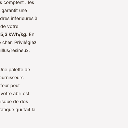
es comptent : les
garantit une
dres inférieures à
 de votre
t 5,3 kWh/kg
. En
 cher. Privilégiez
illus/résineux.
 Une palette de
ournisseurs
feur peut
votre abri est
risque de dos
tique qui fait la