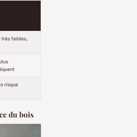
très faibles,
plus
réquent
is risque
ce du bois