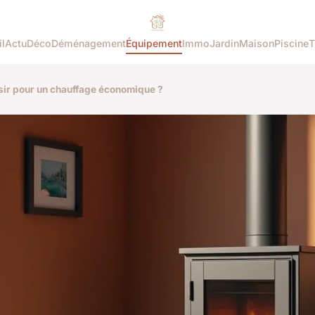
l
Actu
Déco
Déménagement
Équipement
Immo
Jardin
Maison
Piscine
T
isir pour un chauffage économique ?