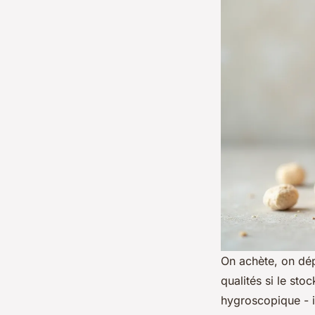
On achète, on dép
qualités si le st
hygroscopique - i