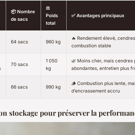
⚖️
📦 Nombre
Poids
✅ Avantages principaux
de sacs
total
🔥 Rendement élevé, cendres 
64 sacs
960 kg
combustion stable
1 050
🌿 Moins cher, mais cendres 
70 sacs
s
kg
abondantes, entretien plus f
🪵 Combustion plus lente, ma
66 sacs
990 kg
d’encrassement accru
on stockage pour préserver la performan