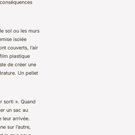
s conséquences
 le sol ou les murs
emise isolée
nt couverts, l’air
film plastique
uste de créer une
érature. Un pellet
r sorti ». Quand
ier un sac au
e leur arrivée.
ne sur l’autre,