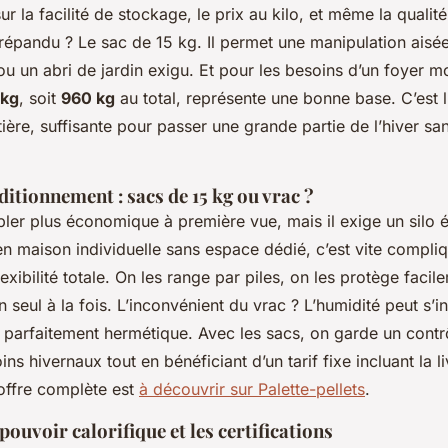
ur la facilité de stockage, le prix au kilo, et même la quali
 répandu ? Le sac de 15 kg. Il permet une manipulation aisé
ou un abri de jardin exigu. Et pour les besoins d’un foyer mo
 kg
, soit
960 kg
au total, représente une bonne base. C’est l
ière, suffisante pour passer une grande partie de l’hiver sa
ditionnement : sacs de 15 kg ou vrac ?
ler plus économique à première vue, mais il exige un silo é
 en maison individuelle sans espace dédié, c’est vite compli
lexibilité totale. On les range par piles, on les protège facil
seul à la fois. L’inconvénient du vrac ? L’humidité peut s’ins
 parfaitement hermétique. Avec les sacs, on garde un contrô
ins hivernaux tout en bénéficiant d’un tarif fixe incluant la l
offre complète est
à découvrir sur Palette-pellets
.
ouvoir calorifique et les certifications