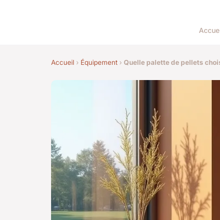
Accuei
Accueil
›
Équipement
›
Quelle palette de pellets cho