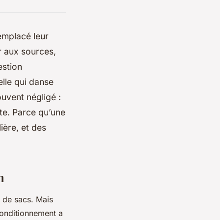
emplacé leur
r aux sources,
estion
elle qui danse
ouvent négligé :
ète. Parce qu’une
ière, et des
n
 de sacs. Mais
 conditionnement a