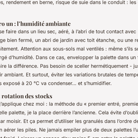
, rendement en berne, risque de suie dans le conduit : le
o un : l’humidité ambiante
e faire dans un lieu sec, aéré, à l’abri de tout contact avec
e bien fermé, un abri de jardin avec toit étanche, ou une r
tement. Attention aux sous-sols mal ventilés : même s’ils so
rgé d’humidité. Dans ce cas, envelopper la palette dans un 
aire la différence. Pas besoin de sceller hermétiquement - j
air ambiant. Et surtout, éviter les variations brutales de temp
s exposé à 20 °C va condenser… et s’humidifier.
 rotation des stocks
 j’applique chez moi : la méthode du « premier entré, premie
lle palette, je la place derrière l’ancienne. Cela évite d’oubl
par moisir. Et ça permet d’utiliser les granulés dans l’ordre d
n aérer les piles. Ne jamais empiler plus de deux palettes l’u