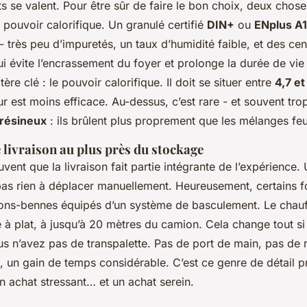
ts se valent. Pour être sûr de faire le bon choix, deux chos
le pouvoir calorifique. Un granulé certifié
DIN+
ou
ENplus A1
- très peu d’impuretés, un taux d’humidité faible, et des cen
ui évite l’encrassement du foyer et prolonge la durée de vie
tère clé : le pouvoir calorifique. Il doit se situer entre
4,7 e
r est moins efficace. Au-dessus, c’est rare - et souvent trop
résineux
: ils brûlent plus proprement que les mélanges feu
e livraison au plus près du stockage
vent que la livraison fait partie intégrante de l’expérience.
pas rien à déplacer manuellement. Heureusement, certains f
ions-bennes équipés d’un système de basculement. Le chauf
 à plat, à jusqu’à 20 mètres du camion. Cela change tout si 
us n’avez pas de transpalette. Pas de port de main, pas de 
, un gain de temps considérable. C’est ce genre de détail pra
un achat stressant… et un achat serein.