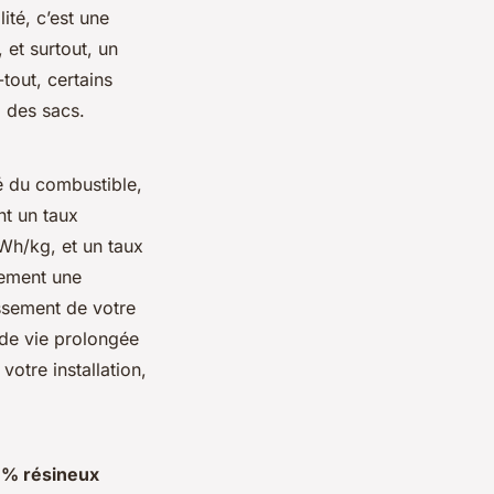
té, c’est une
 et surtout, un
-tout, certains
l des sacs.
té du combustible,
nt un taux
kWh/kg, et un taux
lement une
ssement de votre
 de vie prolongée
otre installation,
0 % résineux