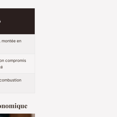
é
, montée en
bon compromis
té
 combustion
économique