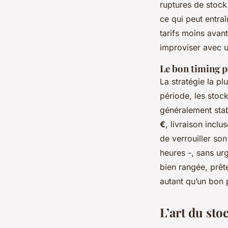
ruptures de stock
ce qui peut entraî
tarifs moins avan
improviser avec u
Le bon timing p
La stratégie la p
période, les stock
généralement stab
€
, livraison incl
de verrouiller so
heures -, sans urge
bien rangée, prête
autant qu’un bon p
L’art du sto