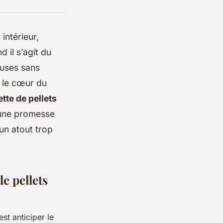
intérieur,
 il s’agit du
euses sans
i le cœur du
ette de pellets
t une promesse
un atout trop
de pellets
st anticiper le