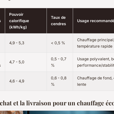
Pouvoir
Taux de
s
calorifique
Usage recommand
cendres
(kWh/kg)
Chauffage principal
4,9 - 5,3
< 0,5 %
température rapide
0,5 - 0,7
Usage polyvalent, 
4,7 - 5,0
s
%
performance/stabili
0,6 - 0,8
Chauffage de fond,
4,6 - 4,9
%
lente
achat et la livraison pour un chauffage 