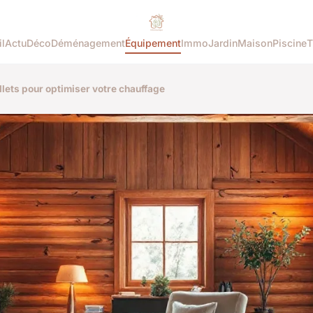
l
Actu
Déco
Déménagement
Équipement
Immo
Jardin
Maison
Piscine
T
llets pour optimiser votre chauffage