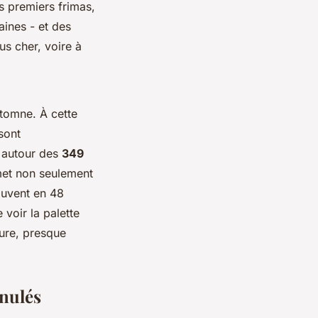
s premiers frimas,
aines - et des
us cher, voire à
utomne. À cette
sont
e autour des
349
rmet non seulement
souvent en 48
e voir la palette
sure, presque
anulés