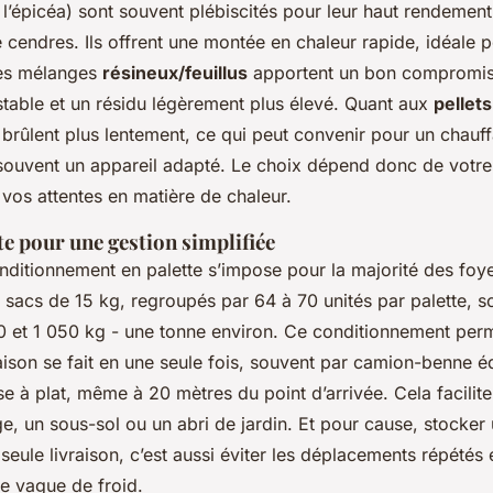
l’épicéa) sont souvent plébiscités pour leur haut rendement 
e cendres. Ils offrent une montée en chaleur rapide, idéale 
Les mélanges
résineux/feuillus
apportent un bon compromis
table et un résidu légèrement plus élevé. Quant aux
pellets
ls brûlent plus lentement, ce qui peut convenir pour un chauf
souvent un appareil adapté. Le choix dépend donc de votre
vos attentes en matière de chaleur.
te pour une gestion simplifiée
onditionnement en palette s’impose pour la majorité des foy
sacs de 15 kg, regroupés par 64 à 70 unités par palette, so
60 et 1 050 kg - une tonne environ. Ce conditionnement perm
vraison se fait en une seule fois, souvent par camion-benne é
 à plat, même à 20 mètres du point d’arrivée. Cela facili
ge, un sous-sol ou un abri de jardin. Et pour cause, stocke
seule livraison, c’est aussi éviter les déplacements répété
ne vague de froid.