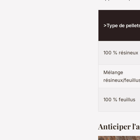
>Type de pellet
100 % résineux
Mélange
résineux/feuillu
100 % feuillus
Anticiper l'