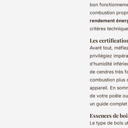
bon fonctionnemen
combustion propre
rendement énerg
critères technique
Les certificati
Avant tout, méfiez
privilégiez impér
d’humidité inféri
de cendres très f
combustion plus c
appareil. En somm
de votre poêle ou
un guide complet
Essences de bois
Le type de bois u