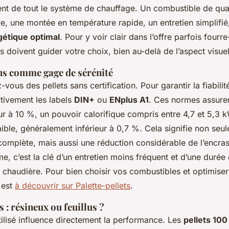
t de tout le système de chauffage. Un combustible de quali
, une montée en température rapide, un entretien simplifié,
étique optimal
. Pour y voir clair dans l’offre parfois fourre
s doivent guider votre choix, bien au-delà de l’aspect visue
ons comme gage de sérénité
-vous des pellets sans certification. Pour garantir la fiabili
ativement les labels
DIN+
ou
ENplus A1
. Ces normes assure
eur à 10 %, un pouvoir calorifique compris entre 4,7 et 5,3 
aible, généralement inférieur à 0,7 %. Cela signifie non seu
omplète, mais aussi une réduction considérable de l’encra
e, c’est la clé d’un entretien moins fréquent et d’une durée
 chaudière. Pour bien choisir vos combustibles et optimiser v
 est
à découvrir sur Palette-pellets
.
 : résineux ou feuillus ?
tilisé influence directement la performance. Les
pellets 10