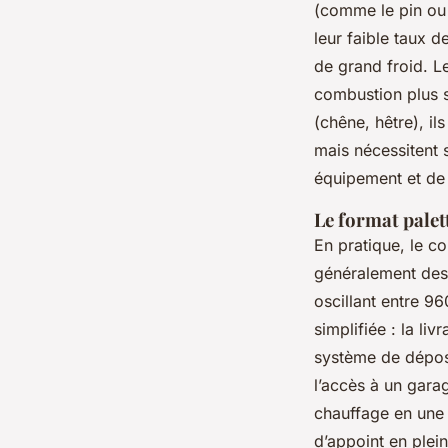
(comme le pin ou 
leur faible taux d
de grand froid. 
combustion plus s
(chêne, hêtre), i
mais nécessitent 
équipement et de 
Le format palet
En pratique, le c
généralement des 
oscillant entre 9
simplifiée : la li
système de dépose
l’accès à un gara
chauffage en une 
d’appoint en plei