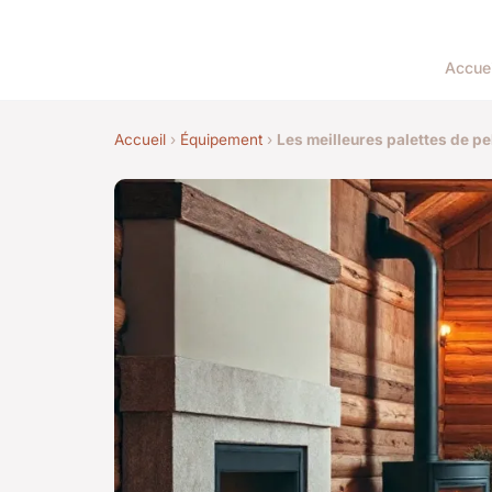
Accuei
Accueil
›
Équipement
›
Les meilleures palettes de pe