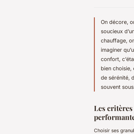
On décore, on
soucieux d’un
chauffage, on
imaginer qu’u
confort, c’ét
bien choisie,
de sérénité, 
souvent sous
Les critères
performant
Choisir ses granul