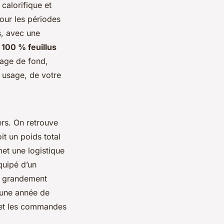
calorifique et
pour les périodes
, avec une
 100 % feuillus
fage de fond,
 usage, de votre
ers. On retrouve
it un poids total
et une logistique
quipé d’un
te grandement
r une année de
s et les commandes