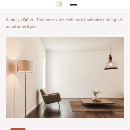
Accueil
›
Déco
›
Découvrez les meilleurs luminaires design à
acheter en ligne