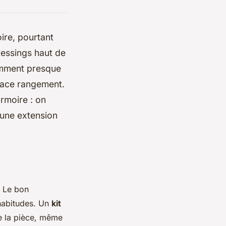
ire, pourtant
ressings haut de
omment presque
space rangement.
armoire : on
 une extension
. Le bon
habitudes. Un
kit
de la pièce, même