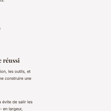
ts.
s
e réussi
on, les outils, et
e construire une
évite de salir les
- en largeur,