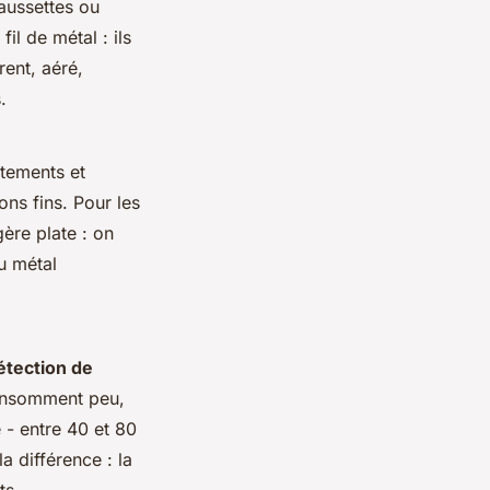
aussettes ou
fil de métal : ils
rent, aéré,
.
êtements et
ons fins. Pour les
ère plate : on
ou métal
étection de
consomment peu,
 - entre 40 et 80
a différence : la