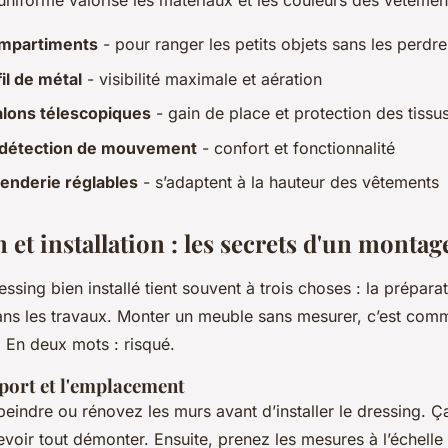
uniforme valorise les matériaux et les couleurs des vêtemen
ompartiments
- pour ranger les petits objets sans les perdre
il de métal
- visibilité maximale et aération
alons télescopiques
- gain de place et protection des tissu
à détection de mouvement
- confort et fonctionnalité
enderie réglables
- s’adaptent à la hauteur des vêtements
n et installation : les secrets d'un montag
ssing bien installé tient souvent à trois choses : la préparati
ns les travaux. Monter un meuble sans mesurer, c’est comm
 En deux mots : risqué.
port et l'emplacement
ndre ou rénovez les murs avant d’installer le dressing. Ça 
voir tout démonter. Ensuite, prenez les mesures à l’échelle 