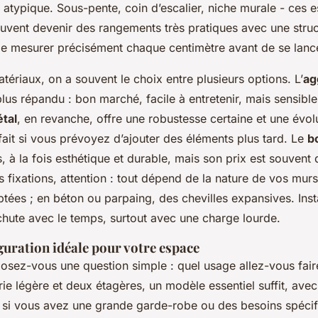
t atypique. Sous-pente, coin d’escalier, niche murale - ces
uvent devenir des rangements très pratiques avec une stru
t de mesurer précisément chaque centimètre avant de se lanc
tériaux, on a souvent le choix entre plusieurs options. L’
ag
plus répandu : bon marché, facile à entretenir, mais sensible
tal
, en revanche, offre une robustesse certaine et une évolu
fait si vous prévoyez d’ajouter des éléments plus tard. Le
b
, à la fois esthétique et durable, mais son prix est souvent 
s fixations, attention : tout dépend de la nature de vos murs.
tées ; en béton ou parpaing, des chevilles expansives. Instal
 chute avec le temps, surtout avec une charge lourde.
iguration idéale pour votre espace
posez-vous une question simple : quel usage allez-vous fair
ie légère et deux étagères, un modèle essentiel suffit, ave
 si vous avez une grande garde-robe ou des besoins spécifiq