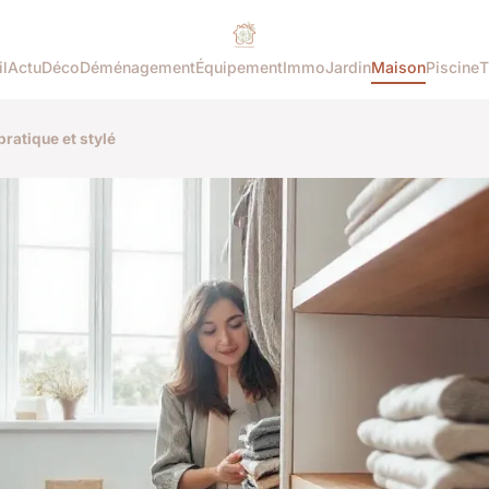
l
Actu
Déco
Déménagement
Équipement
Immo
Jardin
Maison
Piscine
T
pratique et stylé