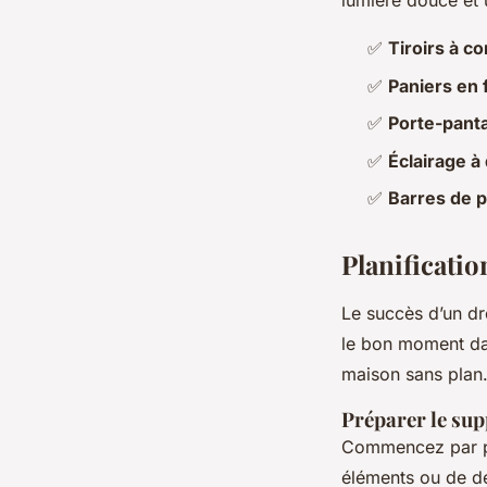
lumière douce et 
✅
Tiroirs à c
✅
Paniers en f
✅
Porte-pant
✅
Éclairage 
✅
Barres de p
Planificatio
Le succès d’un dre
le bon moment da
maison sans plan.
Préparer le sup
Commencez par pei
éléments ou de de