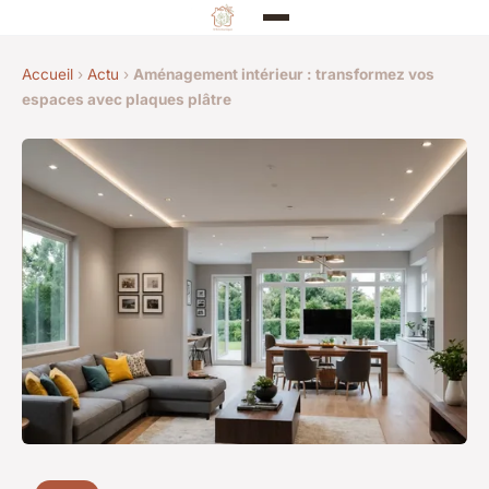
Accueil
›
Actu
›
Aménagement intérieur : transformez vos
espaces avec plaques plâtre