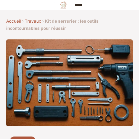
Accueil
›
Travaux
›
Kit de serrurier : les outils
incontournables pour réussir