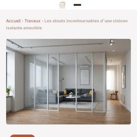
Accueil
›
Travaux
›
Les atouts incontournables d'une cloison
isolante amovible