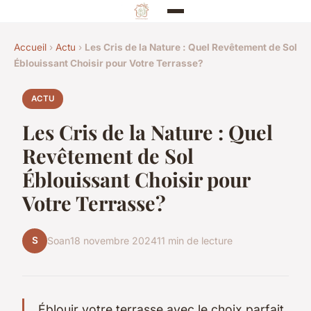
Accueil
›
Actu
›
Les Cris de la Nature : Quel Revêtement de Sol
Éblouissant Choisir pour Votre Terrasse?
ACTU
Les Cris de la Nature : Quel
Revêtement de Sol
Éblouissant Choisir pour
Votre Terrasse?
S
Soan
18 novembre 2024
11 min de lecture
Éblouir votre terrasse avec le choix parfait